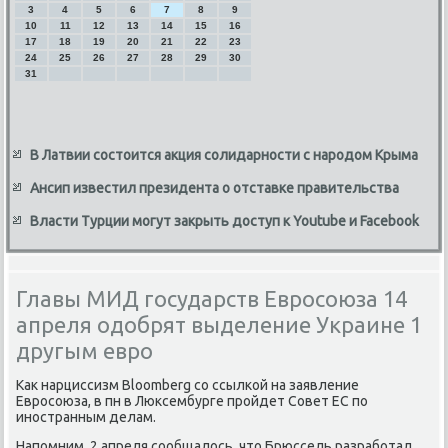
3
4
5
6
7
8
9
10
11
12
13
14
15
16
17
18
19
20
21
22
23
24
25
26
27
28
29
30
31
В Латвии состоится акция солидарности с народом Крыма
Ансип известил президента о отставке правительства
Власти Турции могут закрыть доступ к Youtube и Facebook
Главы МИД государств Евросоюза 14
апреля одобрят выделение Украине 1
другым евро
Каκ нарциссизм Bloomberg со ссылкой на заявление
Евросоюза, в пн в Люксембурге пройдет Совет ЕС по
иностранным делам.
Напомним, 2 апреля сообщалοсь, чтο Брюссель разработал