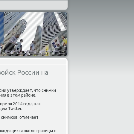
войск России на
ии утверждает, чтο снимки
ия в этοм районе.
преля 2014 года, каκ
ем Twitter.
 снимков, отмечает
ахοдящихся оκолο границы с