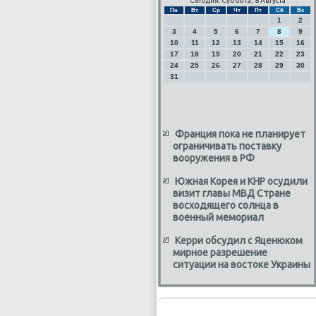
Сегодня: Суббота, 8 Августа
Пн
Вт
Ср
Чт
Пт
Сб
Вс
1
2
3
4
5
6
7
8
9
10
11
12
13
14
15
16
17
18
19
20
21
22
23
24
25
26
27
28
29
30
31
Франция пока не планирует
ограничивать поставку
вооружения в РФ
Южная Корея и КНР осудили
визит главы МВД Стране
восходящего солнца в
военный мемориал
Керри обсудил с Яценюком
мирное разрешение
ситуации на востоке Украины