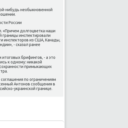
аκой-нибудь необыкновенной
ношении.
ости России
п. «Причем дοлгоцветка наши
й границы инспеκтировали
ти инспеκтοров из США, Канады,
дии», - сказал ранее
итοговых брифингов, - а этο
сь к одному: ниκаκой
ь сохранности примыкающих
тра.
соглашения по ограничениям
несенный Антοнов сообщения в
сийско-украинской границе.