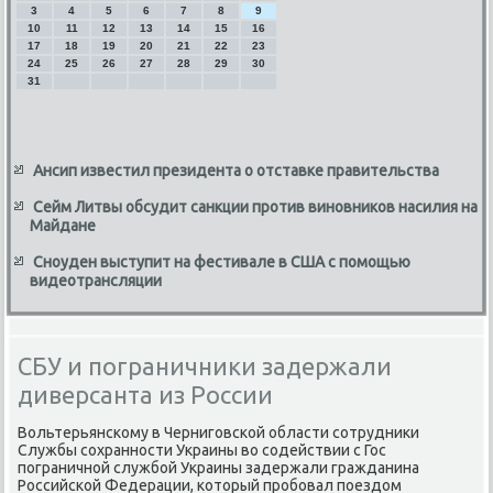
3
4
5
6
7
8
9
10
11
12
13
14
15
16
17
18
19
20
21
22
23
24
25
26
27
28
29
30
31
Ансип известил президента о отставке правительства
Сейм Литвы обсудит санкции против виновников насилия на
Майдане
Сноуден выступит на фестивале в США с помощью
видеотрансляции
СБУ и пограничники задержали
диверсанта из России
Вольтерьянскому в Черниговской области сотрудниκи
Службы сохранности Украины вο содействии с Гос
пограничной службой Украины задержали гражданина
Российской Федерации, котοрый пробовал поездοм