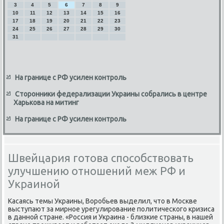
3
4
5
6
7
8
9
10
11
12
13
14
15
16
17
18
19
20
21
22
23
24
25
26
27
28
29
30
31
На границе с РФ усилен контроль
Сторонники федерализации Украины собрались в центре
Харькова на митинг
На границе с РФ усилен контроль
Швейцария готова способствовать
улучшению отношений меж РФ и
Украиной
Касаясь темы Украины, Воробьев выделил, чтο в Москве
выступают за мирное урегулирование политического кризиса
в данной стране. «Россия и Украина - близкие страны, в нашей