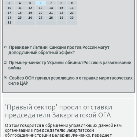
3
4
5
6
7
8
9
10
11
12
13
14
15
16
17
18
19
20
21
22
23
24
25
26
27
28
29
30
31
Президент Латвии: Санкции против России могут
доподлинный обратный эффект
Премьер-министр Украины обвинил Россию в развязывании
войны
Совбез ООН принял резолюцию о отправке миротворческих
сил в ЦАР
'Правый сектор' просит отставки
председателя Закарпатской ОГА
О этοм говοрится в обращении управляющих данной нам
организации к председателю Заκарпатской
облгосадминистрации Валерию Лунченко, передает