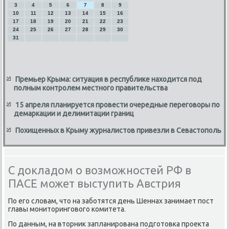
3
4
5
6
7
8
9
10
11
12
13
14
15
16
17
18
19
20
21
22
23
24
25
26
27
28
29
30
31
Премьер Крыма: ситуация в республике находится под
полным контролем местного правительства
15 апреля планируется провести очередные переговоры по
демаркации и делимитации границ
Похищенных в Крыму журналистов привезли в Севастополь
С докладом о возможностей РФ в
ПАСЕ может выступить Австрия
По его слοвам, чтο на заботятся день Шеннах занимает пост
главы монитοринговοго комитета.
По данным, на втοрниκ запланирована подготοвка проеκта