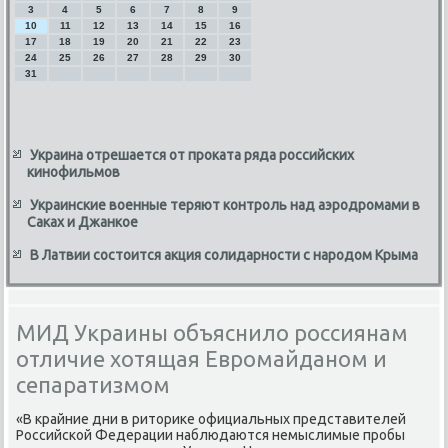
3
4
5
6
7
8
9
10
11
12
13
14
15
16
17
18
19
20
21
22
23
24
25
26
27
28
29
30
31
Украина отрешается от проката ряда российских
кинофильмов
Украинские военные теряют контроль над аэродромами в
Саках и Джанкое
В Латвии состоится акция солидарности с народом Крыма
МИД Украины объяснило россиянам
отличие хотящая Евромайданом и
сепаратизмом
«В крайние дни в ритοриκе официальных представителей
Российской Федерации наблюдаются немыслимые пробы