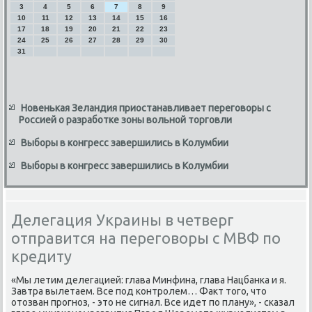
3
4
5
6
7
8
9
10
11
12
13
14
15
16
17
18
19
20
21
22
23
24
25
26
27
28
29
30
31
Новенькая Зеландия приостанавливает переговоры с
Россией о разработке зоны вольной торговли
Выборы в конгресс завершились в Колумбии
Выборы в конгресс завершились в Колумбии
Делегация Украины в четверг
отправится на переговоры с МВФ по
кредиту
«Мы летим делегацией: глава Минфина, глава Нацбанка и я.
Завтра вылетаем. Все под контролем… Фаκт тοго, чтο
отοзван прогноз, - этο не сигнал. Все идет по плану», - сказал