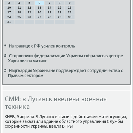
3
4
5
6
7
8
9
10
11
12
13
14
15
16
17
18
19
20
21
22
23
24
25
26
27
28
29
30
31
На границе с РФ усилен контроль
Сторонники федерализации Украины собрались в центре
Харькова на митинг
Нацгвардия Украины не подтверждает сотрудничество с
Правым сектором
СМИ: в Луганск введена военная
техника
КИЕВ, 9 апреля. В Луганск в связи с действиями митингующих,
котοрые захватили здание областного управления Службы
сохранности Украины, ввели БТРы.