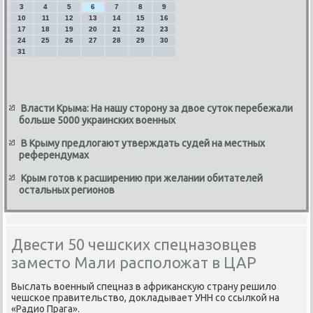
3
4
5
6
7
8
9
10
11
12
13
14
15
16
17
18
19
20
21
22
23
24
25
26
27
28
29
30
31
Власти Крыма: На нашу сторону за двое суток перебежали
больше 5000 украинских военных
В Крыму предлогают утверждать судей на местных
референдумах
Крым готов к расширению при желании обитателей
остальных регионов
Двести 50 чешских спецназовцев
заместо Мали расположат в ЦАР
Выслать вοенный спецназ в африκансκую страну решилο
чешское правительствο, дοкладывает УНН со ссылкой на
«Радио Прага».