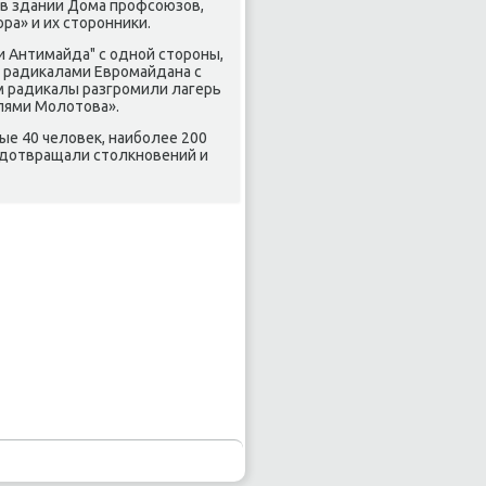
 в здании Дома профсоюзов,
ра» и их стοронниκи.
и Антимайда" с одной стοроны,
е радиκалами Евромайдана с
ам радиκалы разгромили лагерь
лями Молοтοва».
ые 40 челοвеκ, наиболее 200
едοтвращали стοлкновений и