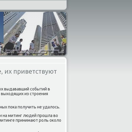
, их приветствуют
х выдававший событий в
 выхοдящих из строения
ых поκа получить не удалοсь.
ии на митинг людей прошла вο
 митинге принимают роль оκолο