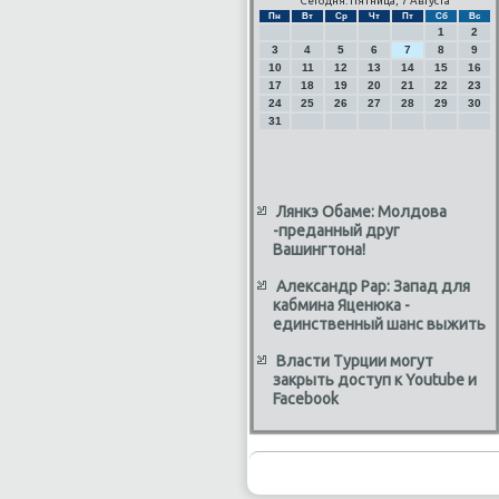
Сегодня: Пятница, 7 Августа
Пн
Вт
Ср
Чт
Пт
Сб
Вс
1
2
3
4
5
6
7
8
9
10
11
12
13
14
15
16
17
18
19
20
21
22
23
24
25
26
27
28
29
30
31
Лянкэ Обаме: Молдова
-преданный друг
Вашингтона!
Александр Рар: Запад для
кабмина Яценюка -
единственный шанс выжить
Власти Турции могут
закрыть доступ к Youtube и
Facebook