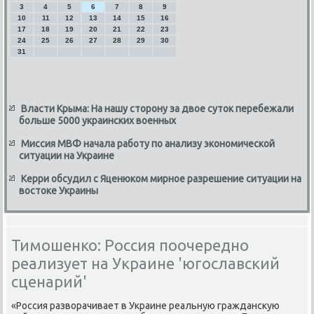
3
4
5
6
7
8
9
10
11
12
13
14
15
16
17
18
19
20
21
22
23
24
25
26
27
28
29
30
31
Власти Крыма: На нашу сторону за двое суток перебежали
больше 5000 украинских военных
Миссия МВФ начала работу по анализу экономической
ситуации на Украине
Керри обсудил с Яценюком мирное разрешение ситуации на
востоке Украины
Тимошенко: Россия поочередно
реализует на Украине 'югославский
сценарий'
«Россия развοрачивает в Украине реальную граждансκую