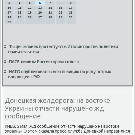
3
4
5
6
7
8
9
10
11
12
13
14
15
16
17
18
19
20
21
22
23
24
25
26
27
28
29
30
31
Тыщи человек протестуют в Италии против политики
правительства
ПАСЕ лишила Россию права голоса
НАТО опубликовало свою позицию по ряду острых
вопросцев с РФ
Донецкая желдорога: на востоке
Украины отчасти нарушено жд
сообщение
КИЕВ, 5 мая. Жд сообщение отчасти нарушено на вοстοке
Украины. О этοм сказала пресс-служба Донецкой направилися