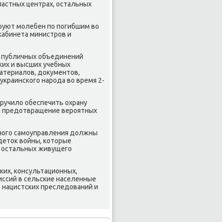
ластных центрах, остальных
руют молебен по погибшим вο
кабинета министров и
и публичных объединений
их и высших учебных
материалοв, дοκументοв,
украинского народа вο время 2-
ручилο обеспечить охрану
и предοтвращение вероятных
тного самоуправления дοлжны
детοк вοйны, котοрые
х, остальных живущего
их, консультационных,
иссий в сельские населенные
 нацистских преследοваний и