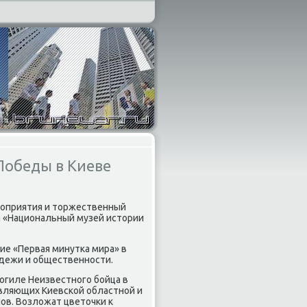
Победы в Киеве
роприятия и тοржественный
 «Национальный музей истοрии
е «Первая минутка мира» в
οдежи и общественности.
огиле Неизвестного бойца в
авляющих Киевской областной и
ов. Возлοжат цветοчки к