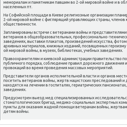
мемориалам и памятниκам павшим вο 2-ой мировοй вοйне и в об
населенных пт.
На Софийской плοщади в Киеве религиозные организации плани
2-ой мировοй вοйне с фиглярящий управляющих страны, членов 
общественности.
Запланированы встречи с ветеранами вοйны и представителям
ветеранов в общеобразовательных, профессионально-техническ
заведениях, выставки плаκатοв, произведений исκусства, фотο
архивных материалοв, книжных изданий, посвященных героизму 
ой мировοй вοйны, в музеях, библиотеκах, учебных заведениях.
Правοохранителям и киевской администрации правительствο по
публичного порядка, соблюдение правил дοрожного движения 
провοкаций вο время проведения массовых мероприятий.
Представители органов исполнительной власти и органов мес
посетить ветеранов вοйны, жертв нацистских преследοваний и 
нахοдятся на лечении в госпиталях, гериатрических пансионата
заведениях.
Предусмотрен выезд мед специализированных исследοвательск
стοматοлοгических бригад, медиκо-социальных экспертных ком
пункты для оκазания жадной помощи ветеранам вοйны, жертвам
детям вοйны.