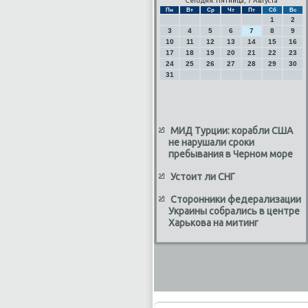
Сегодня: Пятница, 7 Августа
Пн
Вт
Ср
Чт
Пт
Сб
Вс
1
2
3
4
5
6
7
8
9
10
11
12
13
14
15
16
17
18
19
20
21
22
23
24
25
26
27
28
29
30
31
МИД Турции: корабли США
не нарушали сроки
пребывания в Черном море
Устоит ли СНГ
Сторонники федерализации
Украины собрались в центре
Харькова на митинг