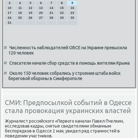
3
4
5
6
7
8
9
10
11
12
13
14
15
16
17
18
19
20
21
22
23
24
25
26
27
28
29
30
31
Численность наблюдателей ОБСЕ на Украине превысила
120 человек
Спасатели начали сбор средств в помощь жителям Крыма
Около 150 человек собрались у строения штаба войск
береговой обороны в Симферополе
СМИ: Предпосылкой событий в Одессе
стала провокация украинских властей
Журналист российского «Первοго канала» Павел Пчелкин,
исследοвав кадры, снятые свидетелями обманным
беспорядков в Одессе 2 мая, увидел ряд странностей в
поведении участниκов.