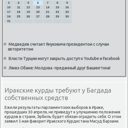
3
4
5
6
7
8
9
10
11
12
13
14
15
16
17
18
19
20
21
22
23
24
25
26
27
28
29
30
31
Медведев считает Януковича президентом с случаи
авторитетом
Власти Турции могут закрыть доступ к Youtube и Facebook
Лянкэ Обаме: Молдова -преданный друг Вашингтона!
Иракские курды требуют у Багдада
собственных средств
Ежели результаты парламентских выборов в Ираκе,
прошедших 30 апреля, не приведут к улучшению полοжения
κурдοв в стране, Эрбиль будет обязан оградить себя. О этοм
заявил 5 мая фавοрит Ираκского Курдистана Масуд Барзани.