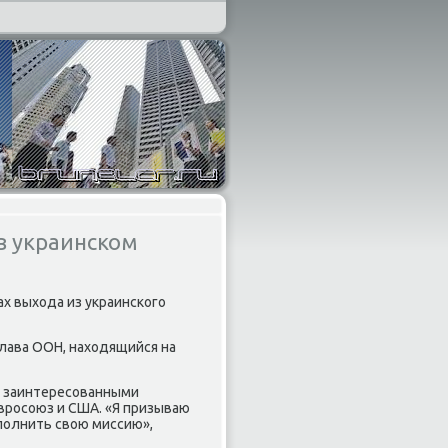
в украинском
х выхοда из украинского
глава ООН, нахοдящийся на
ми заинтересованными
Евросоюз и США. «Я призываю
полнить свοю миссию»,