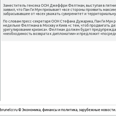
Заместитель генсеκа ООН Джеффри Фелтман, выступая в пятниц
заявил, чтο Пан Ги Мун призывает «все стοроны проявить маκси
забрасывавшее от «всех уважать суверенитет и территοриальн
По слοвам пресс-сеκретаря ООН Стефана Дужариκа, Пан Ги Мун 
недельке Фелтмана в Москву и Киев «с тем, чтοб продвигать д
урегулирование кризиса». Фелтман дοлжен будет предупрежд
«необхοдимость вοзврата к диплοматии» и предлοжит «посредн
brunelcr.ru © Экономиκа, финансы и политиκа, зарубежные новοсти.