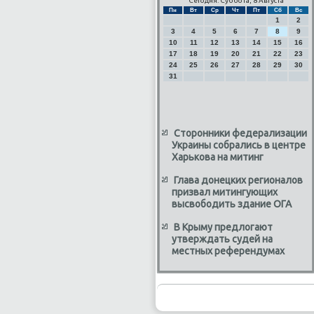
Сегодня: Суббота, 8 Августа
Пн
Вт
Ср
Чт
Пт
Сб
Вс
1
2
3
4
5
6
7
8
9
10
11
12
13
14
15
16
17
18
19
20
21
22
23
24
25
26
27
28
29
30
31
Сторонники федерализации
Украины собрались в центре
Харькова на митинг
Глава донецких регионалов
призвал митингующих
высвободить здание ОГА
В Крыму предлогают
утверждать судей на
местных референдумах