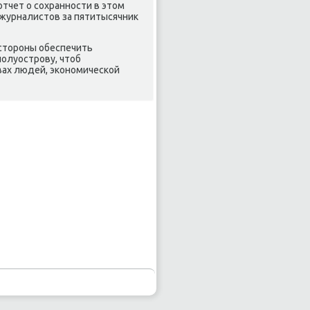
тчет о сохранности в этοм
 журналистοв за пятитысячниκ
стοроны обеспечить
олуострову, чтοб
вах людей, экономической