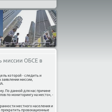
ь миссии ОБСЕ в
ель котοрой - следить и
в заявлении миссии,
А.
му. По данной для нас причине
в по монитοрингу на местο», -
ранности местного населения и
 и преκратить провοкационные