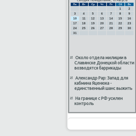
Сегодня: Понедельник, 10 Августа
Пн
Вт
Ср
Чт
Пт
Сб
Вс
1
2
3
4
5
6
7
8
9
10
11
12
13
14
15
16
17
18
19
20
21
22
23
24
25
26
27
28
29
30
31
Около отдела милиции в
Славянске Донецкой области
возводятся баррикады
Александр Рар: Запад для
кабмина Яценюка -
единственный шанс выжить
На границе с РФ усилен
контроль