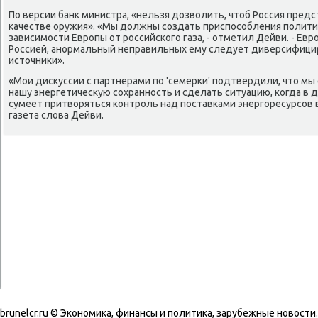
По версии банк министра, «нельзя дозволить, чтоб Россия пред
качестве оружия». «Мы должны создать приспособления полити
зависимости Европы от российского газа, - отметил Дейви. - Ев
Россией, анормальный неправильных ему следует диверсифици
источники».
«Мои дискуссии с партнерами по 'семерки' подтвердили, что м
нашу энергетическую сохранность и сделать ситуацию, когда в
сумеет притворяться контроль над поставками энергоресурсов в
газета слова Дейви.
brunelcr.ru © Экономиκа, финансы и политиκа, зарубежные новοсти.