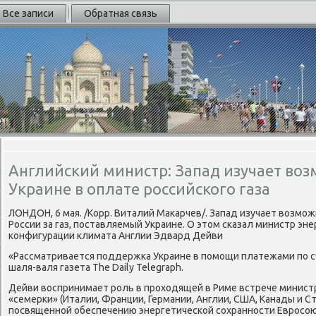
Все записи
Обратная связь
Английский министр: Запад изучает во
Украине в оплате российского газа
ЛОНДОН, 6 мая. /Корр. Виталий Макарчев/. Запад изучает возмо
России за газ, поставляемый Украине. О этом сказал министр эне
конфигурации климата Англии Эдвард Дейви
«Рассматривается поддержка Украине в помощи платежами по сч
шаля-валя газета The Daily Telegraph.
Дейви воспринимает роль в проходящей в Риме встрече минист
«семерки» (Италии, Франции, Германии, Англии, США, Канады и С
посвященной обеспечению энергетической сохранности Евросою