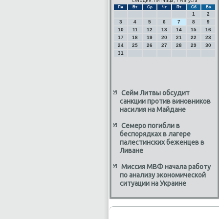
Сегодня: Пятница, 7 Августа
Пн
Вт
Ср
Чт
Пт
Сб
Вс
1
2
3
4
5
6
7
8
9
10
11
12
13
14
15
16
17
18
19
20
21
22
23
24
25
26
27
28
29
30
31
Сейм Литвы обсудит
санкции против виновников
насилия на Майдане
Семеро погибли в
беспорядках в лагере
палестинских беженцев в
Ливане
Миссия МВФ начала работу
по анализу экономической
ситуации на Украине