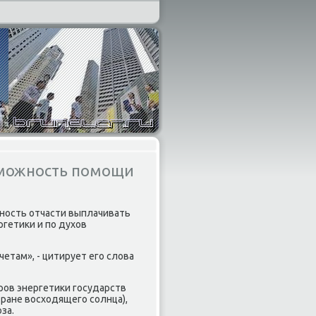
зможность помощи
жность отчасти выплачивать
ргетики и по духов
етам», - цитирует его слова
ров энергетики государств
тране восходящего солнца),
за.