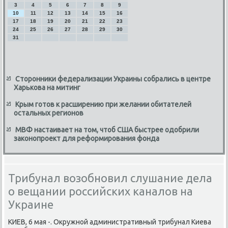
3
4
5
6
7
8
9
10
11
12
13
14
15
16
17
18
19
20
21
22
23
24
25
26
27
28
29
30
31
Сторонники федерализации Украины собрались в центре
Харькова на митинг
Крым готов к расширению при желании обитателей
остальных регионов
МВФ настаивает на том, чтоб США быстрее одобрили
законопроект для реформирования фонда
Трибунал возобновил слушание дела
о вещании российских каналов на
Украине
КИЕВ, 6 мая -. Окружной административный трибунал Киева