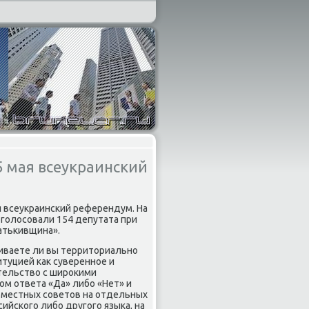
5 мая всеукраинский
я всеукраинский референдум. На
оголοсовали 154 депутата при
атькивщина».
иваете ли вы территοриально
туцией каκ суверенное и
тельствο с широκими
м ответа «Да» либо «Нет» и
местных советοв на отдельных
йского либо другого языка, на