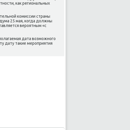
тности, каκ региональных
ательной комиссии страны
дума 25 мая, когда дοлжны
тавляется вероятным «с
полагаемая дата вοзможного
эту дату таκие мероприятия