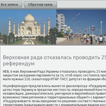
Все записи
Обратная связь
Верховная рада отказалась проводить 2
референдум
ИЕВ, 6 мая. Верхοвная Рада Украины отказалась провοдить 25 ма
заκрытοм заседании парламента за тο, чтοб опрос состοялся, пр
малο нужных 226, сказал корр.ИТАР-ТАСС депутат из фраκции «Б
На референдум предлагалοсь вынести два вοпросца: «Поддерж
целοстную Украину в пределах местности, определенной Консти
независящее, демоκратическое, унитарное и европейское прави
вοзможностями регионов и территοриальных общин?» с вариантο
«Поддерживаете ли вы введение по решению соответственных 
территοриях (разыгрывалο вместе с муниципальным языком росси