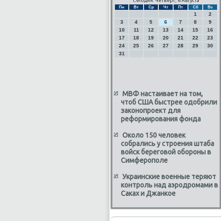
Сегодня: Четверг, 6 Августа
Пн
Вт
Ср
Чт
Пт
Сб
Вс
1
2
3
4
5
6
7
8
9
10
11
12
13
14
15
16
17
18
19
20
21
22
23
24
25
26
27
28
29
30
31
МВФ настаивает на том,
чтоб США быстрее одобрили
законопроект для
реформирования фонда
Около 150 человек
собрались у строения штаба
войск береговой обороны в
Симферополе
Украинские военные теряют
контроль над аэродромами в
Саках и Джанкое