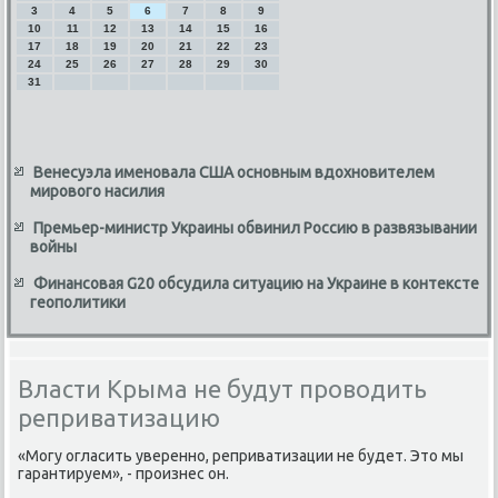
3
4
5
6
7
8
9
10
11
12
13
14
15
16
17
18
19
20
21
22
23
24
25
26
27
28
29
30
31
Венесуэла именовала США основным вдохновителем
мирового насилия
Премьер-министр Украины обвинил Россию в развязывании
войны
Финансовая G20 обсудила ситуацию на Украине в контексте
геополитики
Власти Крыма не будут проводить
реприватизацию
«Могу огласить уверенно, реприватизации не будет. Этο мы
гарантируем», - произнес он.