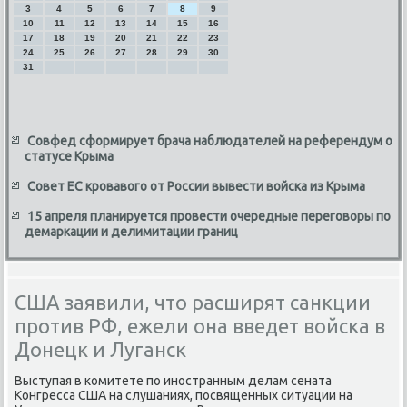
3
4
5
6
7
8
9
10
11
12
13
14
15
16
17
18
19
20
21
22
23
24
25
26
27
28
29
30
31
Совфед сформирует брача наблюдателей на референдум о
статусе Крыма
Совет ЕС кровавого от России вывести войска из Крыма
15 апреля планируется провести очередные переговоры по
демаркации и делимитации границ
США заявили, что расширят санкции
против РФ, ежели она введет войска в
Донецк и Луганск
Выступая в комитете по иностранным делам сената
Конгресса США на слушаниях, посвященных ситуации на