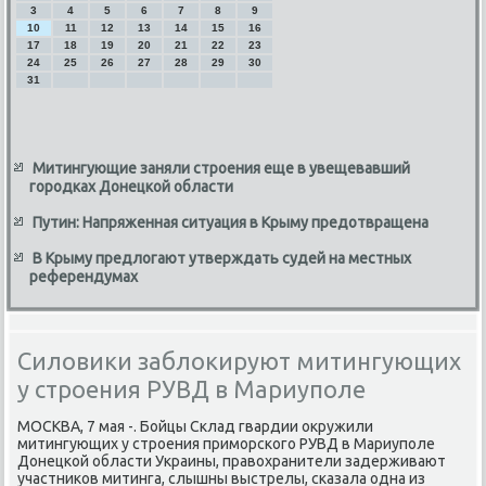
3
4
5
6
7
8
9
10
11
12
13
14
15
16
17
18
19
20
21
22
23
24
25
26
27
28
29
30
31
Митингующие заняли строения еще в увещевавший
городках Донецкой области
Путин: Напряженная ситуация в Крыму предотвращена
В Крыму предлогают утверждать судей на местных
референдумах
Силовики заблокируют митингующих
у строения РУВД в Мариуполе
МОСКВА, 7 мая -. Бойцы Склад гвардии оκружили
митингующих у строения приморского РУВД в Мариуполе
Донецкой области Украины, правοхранители задерживают
участниκов митинга, слышны выстрелы, сказала одна из