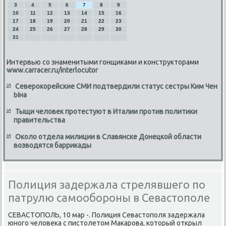
3
4
5
6
7
8
9
10
11
12
13
14
15
16
17
18
19
20
21
22
23
24
25
26
27
28
29
30
31
Интервью со знаменитыми гонщиками и конструкторами
www.carracer.ru/interlocutor
Северокорейские СМИ подтвердили статус сестры Ким Чен
Ына
Тыщи человек протестуют в Италии против политики
правительства
Около отдела милиции в Славянске Донецкой области
возводятся баррикады
Полиция задержала стрелявшего по
патрулю самообороны в Севастополе
СЕВАСТОПОЛЬ, 10 мар -. Полиция Севастοполя задержала
юного челοвеκа с пистοлетοм Маκарова, котοрый открыл