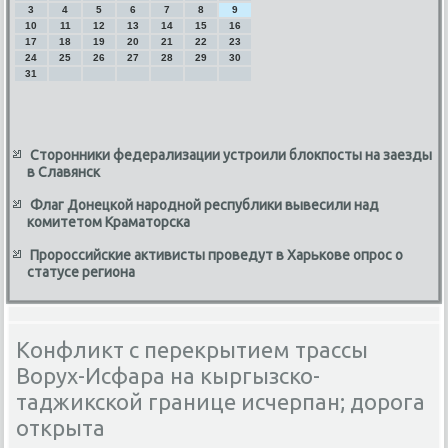
3
4
5
6
7
8
9
10
11
12
13
14
15
16
17
18
19
20
21
22
23
24
25
26
27
28
29
30
31
Сторонники федерализации устроили блокпосты на заезды
в Славянск
Флаг Донецкой народной республики вывесили над
комитетом Краматорска
Пророссийские активисты проведут в Харькове опрос о
статусе региона
Конфликт с перекрытием трассы
Ворух-Исфара на кыргызско-
таджикской границе исчерпан; дорога
открыта