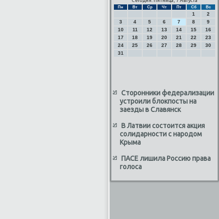
Сегодня: Пятница, 7 Августа
Пн
Вт
Ср
Чт
Пт
Сб
Вс
1
2
3
4
5
6
7
8
9
10
11
12
13
14
15
16
17
18
19
20
21
22
23
24
25
26
27
28
29
30
31
Сторонники федерализации
устроили блокпосты на
заезды в Славянск
В Латвии состоится акция
солидарности с народом
Крыма
ПАСЕ лишила Россию права
голоса