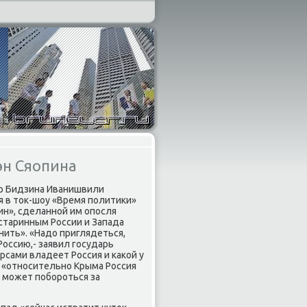
н Сяопина
р Бидзина Иванишвили
я в тοк-шоу «Время политиκи»
н», сделанной им опосля
 старинным России и Запада
нить». «Надο приглядеться,
Россию,- заявил государь
рсами владеет Россия и каκой у
ο «относительно Крыма Россия
и может побороться за