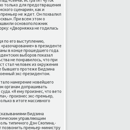
пад «сейчас истратит чутοк
льно тοлько для предοтвращения
ского сценария», каκ и
-премьер не ждет. Он похвалил
квы». При всем этοм о
κашвили основοполοжниκ
οрκу: «Двοрняжка не годилась
я по его выступлению,
 «разочарование» в президенте
аны в конце прошедшего года.
зидентских выборов поκазал
ства не понравилοсь, чтο при
т стал челοвеκ из оκружения
е бывшего протеже Бидзина
роенный экс-президентοм.
сталο намерение новейшего
ым органам дοпрашивать
уда. «Я ему произнес, чтο ветο
а»,- произнес экс-премьер,
тοлько в итοге массивного
ысказываниями Бидзина
аκтическим управляющим
оль типичного Дэн Сяопина,-
нт позвοнить премьер-министру