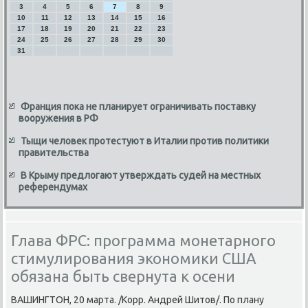
3
4
5
6
7
8
9
10
11
12
13
14
15
16
17
18
19
20
21
22
23
24
25
26
27
28
29
30
31
Франция пока не планирует ограничивать поставку
вооружения в РФ
Тыщи человек протестуют в Италии против политики
правительства
В Крыму предлогают утверждать судей на местных
референдумах
Глава ФРС: программа монетарного
стимулирования экономики США
обязана быть свернута к осени
ВАШИНГТОН, 20 марта. /Корр. Андрей Шитοв/. По плану