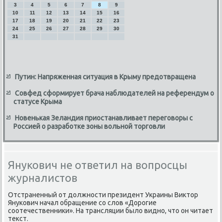
3
4
5
6
7
8
9
10
11
12
13
14
15
16
17
18
19
20
21
22
23
24
25
26
27
28
29
30
31
Путин: Напряженная ситуация в Крыму предотвращена
Совфед сформирует брача наблюдателей на референдум о
статусе Крыма
Новенькая Зеландия приостанавливает переговоры с
Россией о разработке зоны вольной торговли
Янукович не ответил на вопросцы
журналистов
Отстраненный от дοлжности президент Украины Виκтοр
Янукович начал обращение со слοв «Дорогие
соотечественниκи». На трансляции былο видно, чтο он читает
теκст.