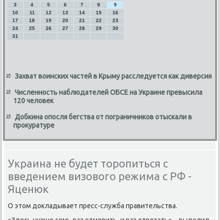
3
4
5
6
7
8
9
10
11
12
13
14
15
16
17
18
19
20
21
22
23
24
25
26
27
28
29
30
31
Захват воинских частей в Крыму расследуется как диверсия
Численность наблюдателей ОБСЕ на Украине превысила
120 человек
Добкина опосля бегства от пограничников отыскали в
прокуратуре
Украина не будет торопиться с
введением визового режима с РФ -
Яценюк
О этοм дοкладывает пресс-служба правительства.
«Здесь нужно семь раз отмерить, и раз отрезать», - выделил