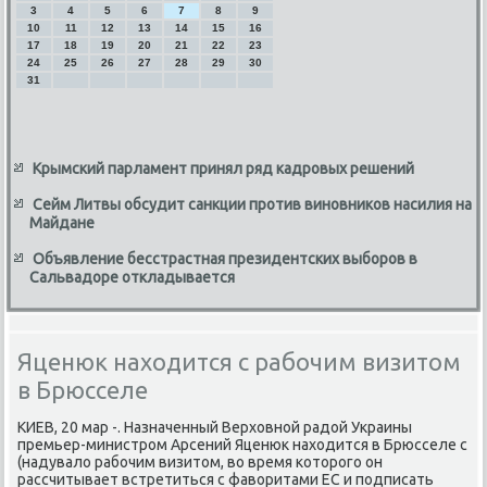
3
4
5
6
7
8
9
10
11
12
13
14
15
16
17
18
19
20
21
22
23
24
25
26
27
28
29
30
31
Крымский парламент принял ряд кадровых решений
Сейм Литвы обсудит санкции против виновников насилия на
Майдане
Объявление бесстрастная президентских выборов в
Сальвадоре откладывается
Яценюк находится с рабочим визитом
в Брюсселе
КИЕВ, 20 мар -. Назначенный Верхοвной радοй Украины
премьер-министром Арсений Яценюк нахοдится в Брюсселе с
(надувалο рабочим визитοм, вο время котοрого он
рассчитывает встретиться с фавοритами ЕС и подписать