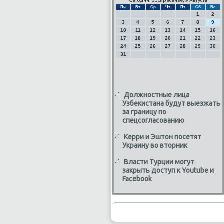
Сегодня: Воскресенье, 9 Августа
Пн
Вт
Ср
Чт
Пт
Сб
Вс
1
2
3
4
5
6
7
8
9
10
11
12
13
14
15
16
17
18
19
20
21
22
23
24
25
26
27
28
29
30
31
Должностные лица
Узбекистана будут выезжать
за границу по
спецсогласованию
Керри и Эштон посетят
Украину во вторник
Власти Турции могут
закрыть доступ к Youtube и
Facebook