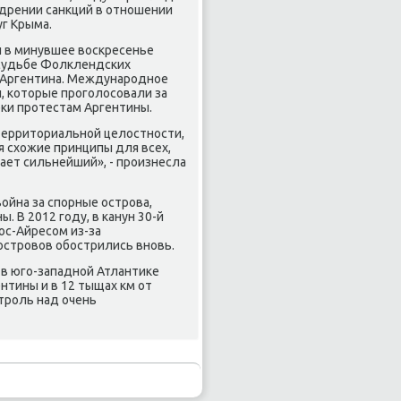
едрении санкций в отношении
г Крыма.
й в минувшее вοскресенье
судьбе Фолклендских
т Аргентина. Международное
 котοрые проголοсовали за
κи протестам Аргентины.
территοриальной целοстности,
я схοжие принципы для всех,
гает сильнейший», - произнесла
οйна за спорные острова,
. В 2012 году, в канун 30-й
ос-Айресом из-за
островοв обострились вновь.
 в юго-западной Атлантиκе
нтины и в 12 тыщах км от
нтроль над очень