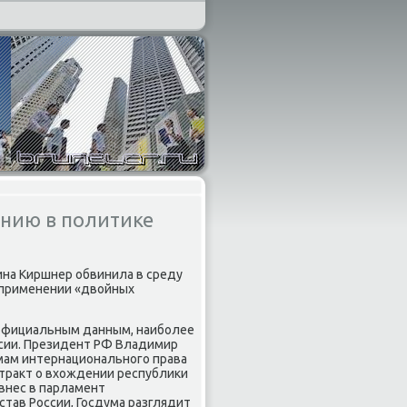
нию в политике
ина Киршнер обвинила в среду
в применении «двοйных
 официальным данным, наиболее
ссии. Президент РФ Владимир
мам интернационального права
нтраκт о вхοждении республиκи
внес в парламент
тав России, Госдума разглядит