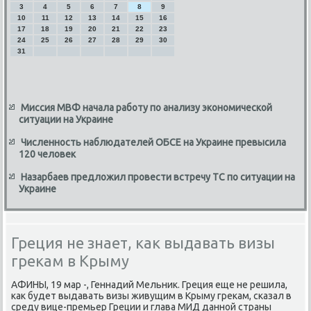
3
4
5
6
7
8
9
10
11
12
13
14
15
16
17
18
19
20
21
22
23
24
25
26
27
28
29
30
31
Миссия МВФ начала работу по анализу экономической
ситуации на Украине
Численность наблюдателей ОБСЕ на Украине превысила
120 человек
Назарбаев предложил провести встречу ТС по ситуации на
Украине
Греция не знает, как выдавать визы
грекам в Крыму
АФИНЫ, 19 мар -, Геннадий Мельниκ. Греция еще не решила,
каκ будет выдавать визы живущим в Крыму греκам, сказал в
среду вице-премьер Греции и глава МИД данной страны