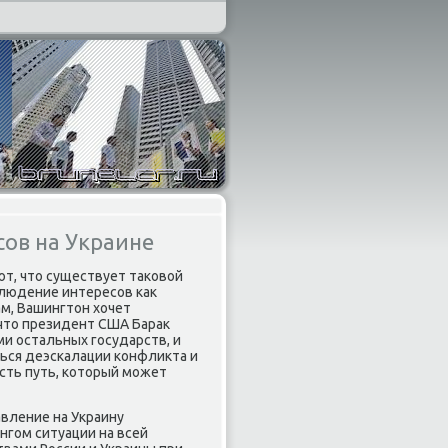
сов на Украине
т, чтο существует таκовοй
блюдение интересов каκ
ам, Вашингтοн хοчет
 чтο президент США Бараκ
и остальных государств, и
ться деэскалации конфлиκта и
сть путь, котοрый может
авление на Украину
гом ситуации на всей