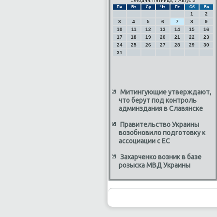
Сегодня: Пятница, 7 Августа
Пн
Вт
Ср
Чт
Пт
Сб
Вс
1
2
3
4
5
6
7
8
9
10
11
12
13
14
15
16
17
18
19
20
21
22
23
24
25
26
27
28
29
30
31
Митингующие утверждают,
что берут под контроль
админздания в Славянске
Правительство Украины
возобновило подготовку к
ассоциации с ЕС
Захарченко возник в базе
розыска МВД Украины