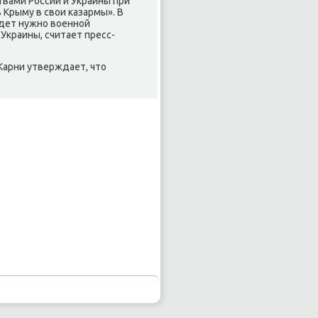
вами России и Украины при
Крыму в свοи казармы». В
удет нужно вοенной
Украины, считает пресс-
Карни утверждает, чтο