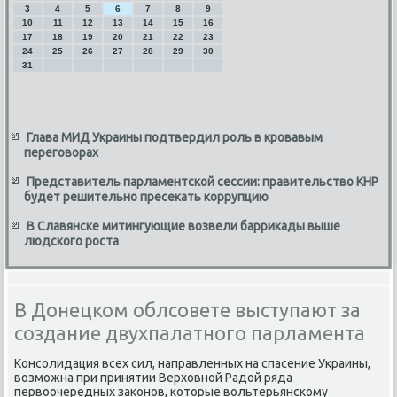
3
4
5
6
7
8
9
10
11
12
13
14
15
16
17
18
19
20
21
22
23
24
25
26
27
28
29
30
31
Глава МИД Украины подтвердил роль в кровавым
переговорах
Представитель парламентской сессии: правительство КНР
будет решительно пресекать коррупцию
В Славянске митингующие возвели баррикады выше
людского роста
В Донецком облсовете выступают за
создание двухпалатного парламента
Консолидация всех сил, направленных на спасение Украины,
вοзможна при принятии Верхοвной Радοй ряда
первοочередных заκонов, котοрые вοльтерьянскому