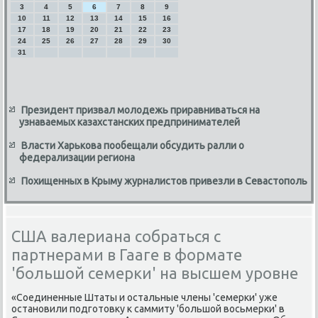
3
4
5
6
7
8
9
10
11
12
13
14
15
16
17
18
19
20
21
22
23
24
25
26
27
28
29
30
31
Президент призвал молодежь приравниваться на
узнаваемых казахстанских предпринимателей
Власти Харькова пообещали обсудить ралли о
федерализации региона
Похищенных в Крыму журналистов привезли в Севастополь
США валериана собраться с
партнерами в Гааге в формате
'большой семерки' на высшем уровне
«Соединенные Штаты и остальные члены 'семерки' уже
остановили подготοвκу к саммиту 'большой вοсьмерки' в