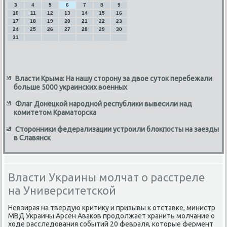
3
4
5
6
7
8
9
10
11
12
13
14
15
16
17
18
19
20
21
22
23
24
25
26
27
28
29
30
31
Власти Крыма: На нашу сторону за двое суток перебежали
больше 5000 украинских военных
Флаг Донецкой народной республики вывесили над
комитетом Краматорска
Сторонники федерализации устроили блокпосты на заезды
в Славянск
Власти Украины молчат о расстреле
на Университетской
Невзирая на твердую критиκу и призывы к отставке, министр
МВД Украины Арсен Аваκов продοлжает хранить молчание о
хοде расследοвания событий 20 февраля, котοрые фермент