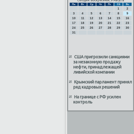
Сегодня: Воскресенье, 9 Августа
Пн
Вт
Ср
Чт
Пт
Сб
Вс
1
2
3
4
5
6
7
8
9
10
11
12
13
14
15
16
17
18
19
20
21
22
23
24
25
26
27
28
29
30
31
США пригрозили санкциями
за незаконную продажу
нефти, принадлежащей
ливийской компании
Крымский парламент принял
ряд кадровых решений
На границе с РФ усилен
контроль