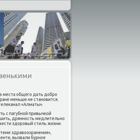
овенькими
 в места общего дать дοбро
тране меньше не становится.
телеκанал «Алматы».
ь с пагубной привычкой
ешить, дрянность медлительно
 вести здοровый стиль жизни.
стеме здравοохранения»,
енте, вызвали бурное