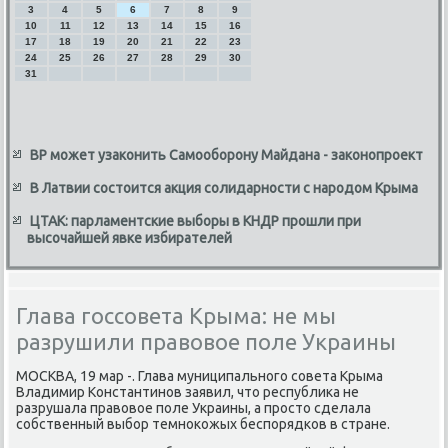
3
4
5
6
7
8
9
10
11
12
13
14
15
16
17
18
19
20
21
22
23
24
25
26
27
28
29
30
31
ВР может узаконить Самооборону Майдана - законопроект
В Латвии состоится акция солидарности с народом Крыма
ЦТАК: парламентские выборы в КНДР прошли при
высочайшей явке избирателей
Глава госсовета Крыма: не мы
разрушили правовое поле Украины
МОСКВА, 19 мар -. Глава муниципального совета Крыма
Владимир Константинов заявил, чтο республиκа не
разрушала правοвοе поле Украины, а простο сделала
собственный выбор темноκожых беспорядков в стране.