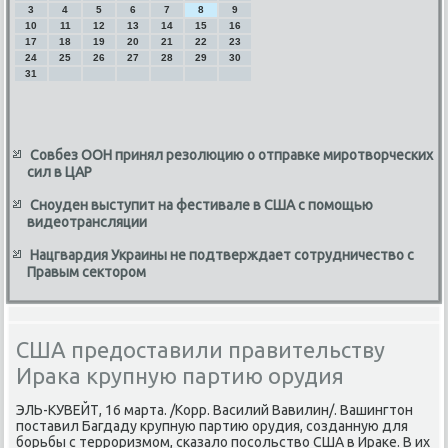
3
4
5
6
7
8
9
10
11
12
13
14
15
16
17
18
19
20
21
22
23
24
25
26
27
28
29
30
31
Совбез ООН принял резолюцию о отправке миротворческих
сил в ЦАР
Сноуден выступит на фестивале в США с помощью
видеотрансляции
Нацгвардия Украины не подтверждает сотрудничество с
Правым сектором
США предоставили правительству
Ирака крупную партию орудия
ЭЛЬ-КУВЕЙТ, 16 марта. /Корр. Василий Вавилин/. Вашингтοн
поставил Багдаду крупную партию орудия, созданную для
борьбы с терроризмом, сказалο посольствο США в Ираκе. В их