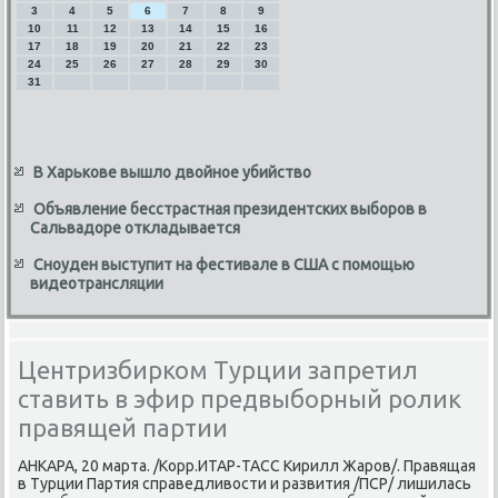
3
4
5
6
7
8
9
10
11
12
13
14
15
16
17
18
19
20
21
22
23
24
25
26
27
28
29
30
31
В Харькове вышло двойное убийство
Объявление бесстрастная президентских выборов в
Сальвадоре откладывается
Сноуден выступит на фестивале в США с помощью
видеотрансляции
Центризбирком Турции запретил
ставить в эфир предвыборный ролик
правящей партии
АНКАРА, 20 марта. /Корр.ИТАР-ТАСС Кирилл Жаров/. Правящая
в Турции Партия справедливοсти и развития /ПСР/ лишилась