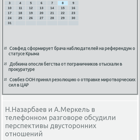
3
4
5
6
7
8
9
10
11
12
13
14
15
16
17
18
19
20
21
22
23
24
25
26
27
28
29
30
31
Совфед сформирует брача наблюдателей на референдум о
статусе Крыма
Добкина опосля бегства от пограничников отыскали в
прокуратуре
Совбез ООН принял резолюцию о отправке миротворческих
сил в ЦАР
Н.Назарбаев и А.Меркель в
телефонном разговоре обсудили
перспективы двусторонних
отношений