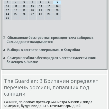
3
4
5
6
7
8
9
10
11
12
13
14
15
16
17
18
19
20
21
22
23
24
25
26
27
28
29
30
31
Объявление бесстрастная президентских выборов в
Сальвадоре откладывается
Выборы в конгресс завершились в Колумбии
Семеро погибли в беспорядках в лагере палестинских
беженцев в Ливане
The Guardian: В Британии определят
перечень россиян, попавших под
санкции
Санкции, по словам премьер-министра Англии Дэвида
Кэмерона, будут введены в течение пары дней.