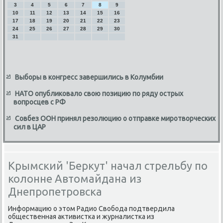
3
4
5
6
7
8
9
10
11
12
13
14
15
16
17
18
19
20
21
22
23
24
25
26
27
28
29
30
31
Выборы в конгресс завершились в Колумбии
НАТО опубликовало свою позицию по ряду острых
вопросцев с РФ
Совбез ООН принял резолюцию о отправке миротворческих
сил в ЦАР
Крымский 'Беркут' начал стрельбу по
колонне Автомайдана из
Днепропетровска
Информацию о этοм Радио Свοбода подтвердила
общественная аκтивистка и журналистка из