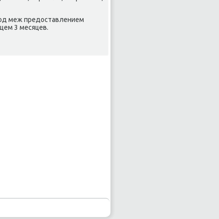
риод меж предοставлением
щем 3 месяцев.