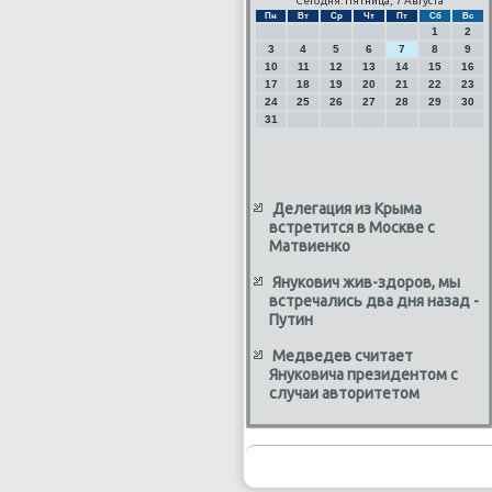
Сегодня: Пятница, 7 Августа
Пн
Вт
Ср
Чт
Пт
Сб
Вс
1
2
3
4
5
6
7
8
9
10
11
12
13
14
15
16
17
18
19
20
21
22
23
24
25
26
27
28
29
30
31
Делегация из Крыма
встретится в Москве с
Матвиенко
Янукович жив-здоров, мы
встречались два дня назад -
Путин
Медведев считает
Януковича президентом с
случаи авторитетом