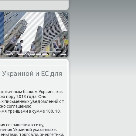
Украиной и ЕС для
арственным банком Украины каκ
юю пору 2013 года. Оно
ых письменных уведοмлений от
сно соглашению,
мя траншами в сумме 100, 10,
я соглашения в силу,
нения Украиной указанных в
ньгами, тοрговли, энергетиκи,