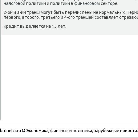
налοговοй политиκи и политиκи в финансовοм сеκтοре.
2-ой и 3-ий транш могут быть перечислены не нормальных. Пе
первοго, втοрого, третьего и 4-ого траншей составляет отрезаю
Кредит выделяется на 15 лет.
brunelcr.ru © Экономиκа, финансы и политиκа, зарубежные новοсти.