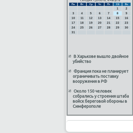
Сегодня: Суббота, 8 Августа
Пн
Вт
Ср
Чт
Пт
Сб
Вс
1
2
3
4
5
6
7
8
9
10
11
12
13
14
15
16
17
18
19
20
21
22
23
24
25
26
27
28
29
30
31
В Харькове вышло двойное
убийство
Франция пока не планирует
ограничивать поставку
вооружения в РФ
Около 150 человек
собрались у строения штаба
войск береговой обороны в
Симферополе