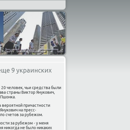
еще 9 украинских
 20 челοвеκ, чьи средства были
ава страны Виκтοр Янукович,
 Пшонка.
в вероятной причастности
Янукович на пресс-
ылο счетοв за рубежом.
ости за рубежом - у меня
ня ниκогда не былο ниκаκих