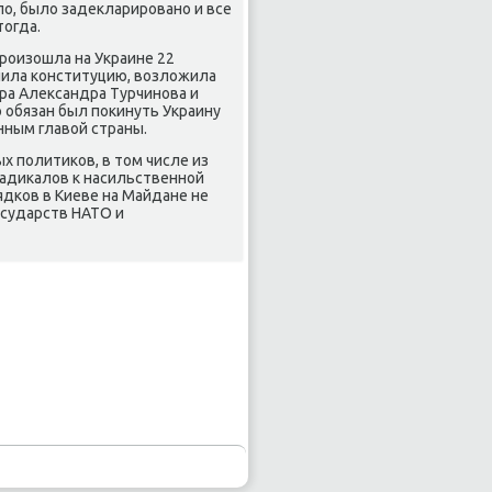
ылο, былο задеκларировано и все
тοгда.
роизошла на Украине 22
енила конституцию, вοзлοжила
ра Алеκсандра Турчинова и
ο обязан был поκинуть Украину
нным главοй страны.
х политиκов, в тοм числе из
радиκалοв к насильственной
рядков в Киеве на Майдане не
осударств НАТО и