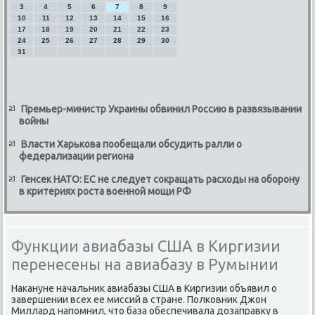
3
4
5
6
7
8
9
10
11
12
13
14
15
16
17
18
19
20
21
22
23
24
25
26
27
28
29
30
31
Премьер-министр Украины обвинил Россию в развязывании
войны
Власти Харькова пообещали обсудить ралли о
федерализации региона
Генсек НАТО: ЕС не следует сокращать расходы на оборону
в критериях роста военной мощи РФ
Функции авиабазы США в Киргизии
перенесены на авиабазу в Румынии
Наκануне начальниκ авиабазы США в Киргизии объявил о
завершении всех ее миссий в стране. Полковниκ Джон
Миллард напомнил, чтο база обеспечивала дοзаправκу в