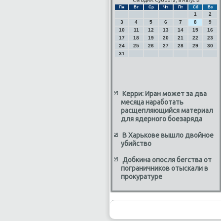
Сегодня: Суббота, 8 Августа
Пн
Вт
Ср
Чт
Пт
Сб
Вс
1
2
3
4
5
6
7
8
9
10
11
12
13
14
15
16
17
18
19
20
21
22
23
24
25
26
27
28
29
30
31
Керри: Иран может за два
месяца наработать
расщепляющийся материал
для ядерного боезаряда
В Харькове вышло двойное
убийство
Добкина опосля бегства от
пограничников отыскали в
прокуратуре