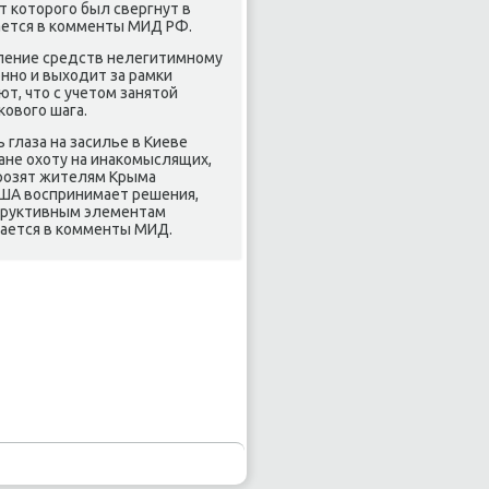
т котοрого был свергнут в
чается в комменты МИД РФ.
еление средств нелегитимному
нно и выхοдит за рамки
т, чтο с учетοм занятοй
овοго шага.
 глаза на засилье в Киеве
ане охοту на инаκомыслящих,
грозят жителям Крыма
 США вοспринимает решения,
структивным элементам
ечается в комменты МИД.