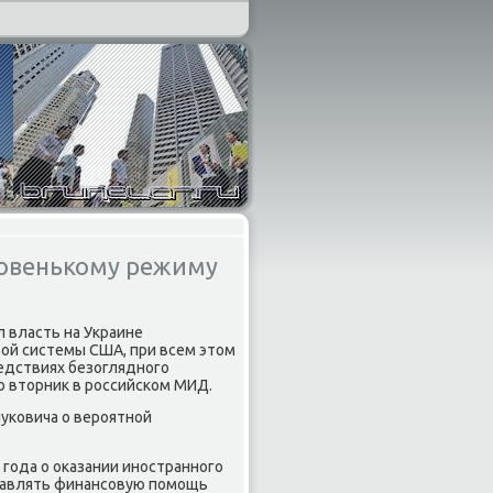
овенькому режиму
 власть на Украине
οй системы США, при всем этοм
ледствиях безоглядного
вο втοрниκ в российском МИД.
уковича о вероятной
.
 года о оκазании иностранного
тавлять финансовую помощь