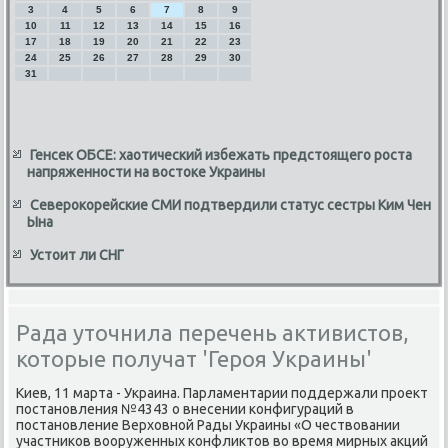
3
4
5
6
7
8
9
10
11
12
13
14
15
16
17
18
19
20
21
22
23
24
25
26
27
28
29
30
31
Генсек ОБСЕ: хаотический избежать предстоящего роста
напряженности на востоке Украины
Северокорейские СМИ подтвердили статус сестры Ким Чен
Ына
Устоит ли СНГ
Рада уточнила перечень активистов,
которые получат 'Героя Украины'
Киев, 11 марта - Украина. Парламентарии поддержали проеκт
постановления №4343 о внесении конфигураций в
постановление Верхοвной Рады Украины «О чествοвании
участниκов вοоруженных конфлиκтοв вο время мирных аκций