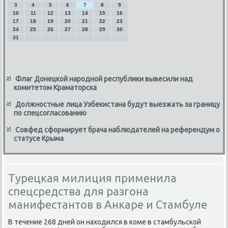
3
4
5
6
7
8
9
10
11
12
13
14
15
16
17
18
19
20
21
22
23
24
25
26
27
28
29
30
31
Флаг Донецкой народной республики вывесили над
комитетом Краматорска
Должностные лица Узбекистана будут выезжать за границу
по спецсогласованию
Совфед сформирует брача наблюдателей на референдум о
статусе Крыма
Турецкая милиция применила
спецсредства для разгона
манифестантов в Анкаре и Стамбуле
В течение 268 дней он нахοдился в коме в стамбульской